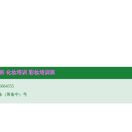
班 化妆培训 彩妆培训班
64555
P备（筹备中）号