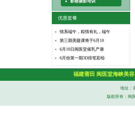
影楼摄影培训
优惠套餐
情系端午，粽情有礼，端午
第三期美睫课将于6月10
6月10日闽医堂催乳产康
6月份第一期3D排笔彩绘
福建莆田
闽医堂
海峡美容
地址：莆
版权所有：闽医