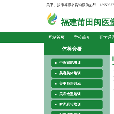
美容、美发、彩妆、美甲、按摩等报名咨询微信热线：189595777
福建莆田
闽医
网站首页
学校简介
开学通
体检套餐
中医减肥培训
美容美体培训
美甲师培训班
美发造型培训
时尚彩妆培训